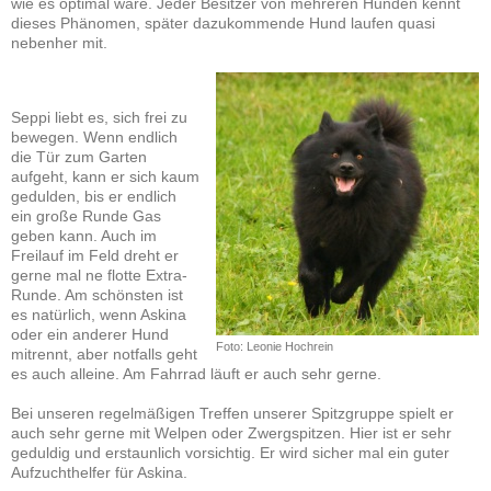
wie es optimal wäre. Jeder Besitzer von mehreren Hunden kennt
dieses Phänomen, später dazukommende Hund laufen quasi
nebenher mit.
Seppi liebt es, sich frei zu
bewegen. Wenn endlich
die Tür zum Garten
aufgeht, kann er sich kaum
gedulden, bis er endlich
ein große Runde Gas
geben kann. Auch im
Freilauf im Feld dreht er
gerne mal ne flotte Extra-
Runde. Am schönsten ist
es natürlich, wenn Askina
oder ein anderer Hund
Foto: Leonie Hochrein
mitrennt, aber notfalls geht
es auch alleine. Am Fahrrad läuft er auch sehr gerne.
Bei unseren regelmäßigen Treffen unserer Spitzgruppe spielt er
auch sehr gerne mit Welpen oder Zwergspitzen. Hier ist er sehr
geduldig und erstaunlich vorsichtig. Er wird sicher mal ein guter
Aufzuchthelfer für Askina.